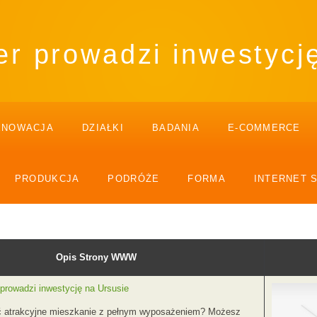
er prowadzi inwestycj
ENOWACJA
DZIAŁKI
BADANIA
E-COMMERCE
PRODUKCJA
PODRÓŻE
FORMA
INTERNET 
Opis Strony WWW
 prowadzi inwestycję na Ursusie
ć atrakcyjne mieszkanie z pełnym wyposażeniem? Możesz