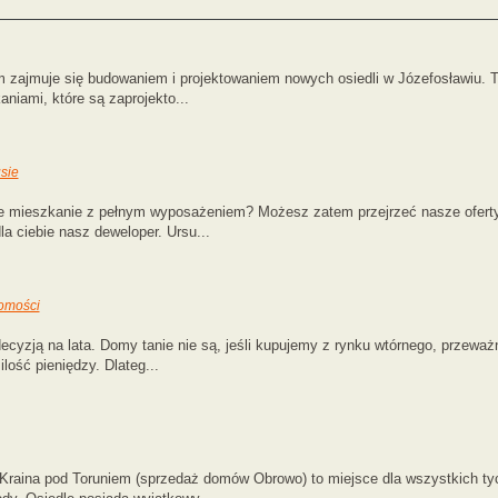
m zajmuje się budowaniem i projektowaniem nowych osiedli w Józefosławiu. 
iami, które są zaprojekto...
sie
ne mieszkanie z pełnym wyposażeniem? Możesz zatem przejrzeć nasze oferty
la ciebie nasz deweloper. Ursu...
homości
cyzją na lata. Domy tanie nie są, jeśli kupujemy z rynku wtórnego, przeważ
lość pieniędzy. Dlateg...
Kraina pod Toruniem (sprzedaż domów Obrowo) to miejsce dla wszystkich tych