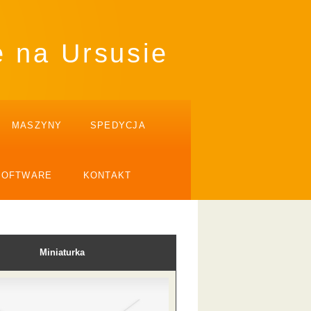
ę na Ursusie
MASZYNY
SPEDYCJA
SOFTWARE
KONTAKT
Miniaturka