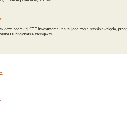
dy. Osiedle posiada wyjątkowy...
j
my deweloperskiej CTE Investments, realizującą swoje przedsięwzięcia, prz
esne i funkcjonalnie zaprojekto...
w.
ji