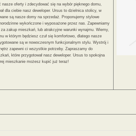
ć nasze oferty i zdecydować się na wybór pięknego domu,
ał dla ciebie nasz deweloper. Ursus to dzielnica stolicy, w
zowane są nasze domy na sprzedaż. Proponujemy stylowe
norodzinne wykończone i wyposażone przez nas. Zapewniamy
 za zakup mieszkań, lub atrakcyjne warunki wynajmu. Wiemy,
u w którym będziesz czuł się komfortowo, dlatego nasze
ygotowane są w nowoczesnym funkcjonalnym stylu. Wystrój i
ętrz zapewni ci wszystkie potrzeby. Zapraszamy do
szkań, które przygotował nasz deweloper. Ursus to spokojna
órej mieszkanie możesz kupić już teraz!