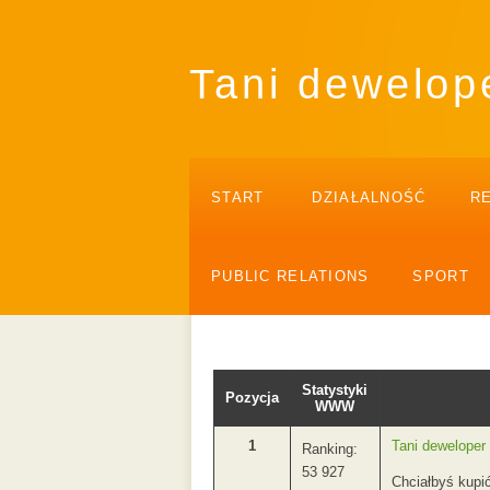
Tani dewelop
START
DZIAŁALNOŚĆ
R
PUBLIC RELATIONS
SPORT
Statystyki
Pozycja
WWW
1
Tani deweloper
Ranking:
53 927
Chciałbyś kupi