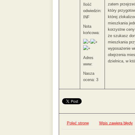
zatem przejrze
Ilość
który przygotow
odwiedzin:
której zlokali
INF
mieszkania jed
Nota
korzystne ceny
końcowa:
że szukasz dom
mieszkania prz
wyposażenie wn
obejrzenia mie
Adres
dzielnica, w kt
www:
Nasza
ocena: 3
Poleć stronę
Wpis zawiera błędy