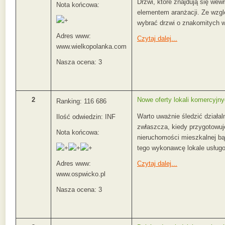
Drzwi, które znajdują się we
Nota końcowa:
elementem aranżacji. Ze wzgl
wybrać drzwi o znakomitych wa
Adres www:
Czytaj dalej...
www.wielkopolanka.com
Nasza ocena: 3
2
Nowe oferty lokali komercyjn
Ranking: 116 686
Warto uważnie śledzić działal
Ilość odwiedzin: INF
zwłaszcza, kiedy przygotowuj
Nota końcowa:
nieruchomości mieszkalnej b
tego wykonawcę lokale usługo
Adres www:
Czytaj dalej...
www.ospwicko.pl
Nasza ocena: 3