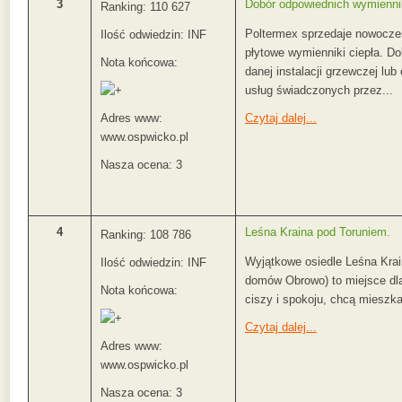
3
Dobór odpowiednich wymienni
Ranking: 110 627
Poltermex sprzedaje nowocze
Ilość odwiedzin: INF
płytowe wymienniki ciepła. Do
Nota końcowa:
danej instalacji grzewczej lub
usług świadczonych przez...
Adres www:
Czytaj dalej...
www.ospwicko.pl
Nasza ocena: 3
4
Leśna Kraina pod Toruniem.
Ranking: 108 786
Wyjątkowe osiedle Leśna Krai
Ilość odwiedzin: INF
domów Obrowo) to miejsce dla
Nota końcowa:
ciszy i spokoju, chcą mieszka
Czytaj dalej...
Adres www:
www.ospwicko.pl
Nasza ocena: 3