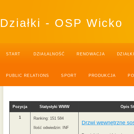
Działki - OSP Wicko
START
DZIAŁALNOŚĆ
RENOWACJA
DZIAŁK
PUBLIC RELATIONS
SPORT
PRODUKCJA
P
Pozycja
Statystyki WWW
Opis 
1
Ranking: 151 584
Drzwi wewnętrzne so
Ilość odwiedzin: INF