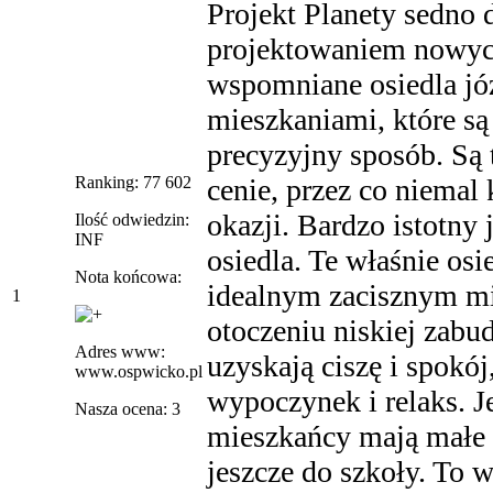
Projekt Planety sedno
projektowaniem nowych
wspomniane osiedla jó
mieszkaniami, które są
precyzyjny sposób. Są 
Ranking: 77 602
cenie, przez co niemal 
okazji. Bardzo istotny
Ilość odwiedzin:
INF
osiedla. Te właśnie os
Nota końcowa:
idealnym zacisznym mie
1
otoczeniu niskiej zabu
Adres www:
uzyskają ciszę i spokó
www.ospwicko.pl
wypoczynek i relaks. J
Nasza ocena: 3
mieszkańcy mają małe d
jeszcze do szkoły. To w