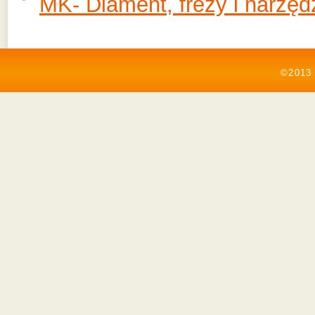
MK- Diament, frezy i narzę
©2013