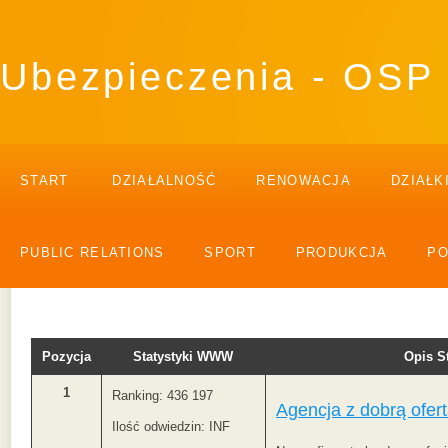
Ubezpieczenia - OSP
START
DZIAŁALNOŚĆ
RENOWACJA
DZIAŁK
PUBLIC RELATIONS
SPORT
PRODUKCJA
P
Pozycja
Statystyki WWW
Opis 
1
Ranking: 436 197
Agencja z dobrą ofer
Ilość odwiedzin: INF