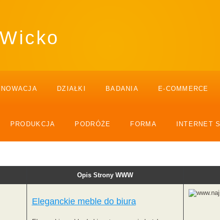
 Wicko
ENOWACJA
DZIAŁKI
BADANIA
E-COMMERCE
PRODUKCJA
PODRÓŻE
FORMA
INTERNET 
Opis Strony WWW
Eleganckie meble do biura