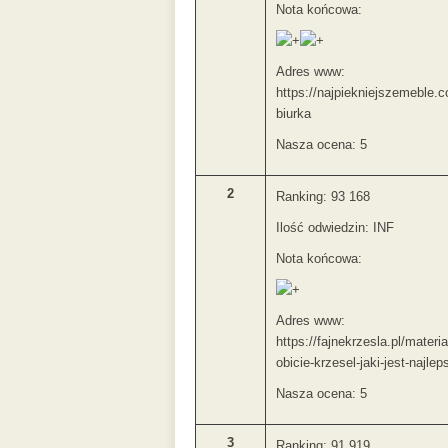
Nota końcowa:
Adres www:
https://najpiekniejszemeble.
biurka
Nasza ocena: 5
2
Ranking: 93 168
Ilość odwiedzin: INF
Nota końcowa:
Adres www:
https://fajnekrzesla.pl/materia
obicie-krzesel-jaki-jest-najlep
Nasza ocena: 5
3
Ranking: 91 919