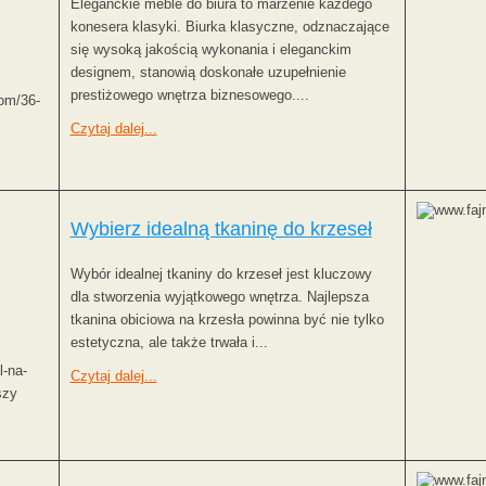
Eleganckie meble do biura to marzenie każdego
konesera klasyki. Biurka klasyczne, odznaczające
się wysoką jakością wykonania i eleganckim
designem, stanowią doskonałe uzupełnienie
prestiżowego wnętrza biznesowego....
com/36-
Czytaj dalej...
Wybierz idealną tkaninę do krzeseł
Wybór idealnej tkaniny do krzeseł jest kluczowy
dla stworzenia wyjątkowego wnętrza. Najlepsza
tkanina obiciowa na krzesła powinna być nie tylko
estetyczna, ale także trwała i...
l-na-
Czytaj dalej...
szy