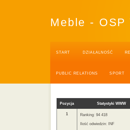
Meble - OSP
START
DZIAŁALNOŚĆ
R
PUBLIC RELATIONS
SPORT
Pozycja
Statystyki WWW
1
Ranking: 94 418
Ilość odwiedzin: INF