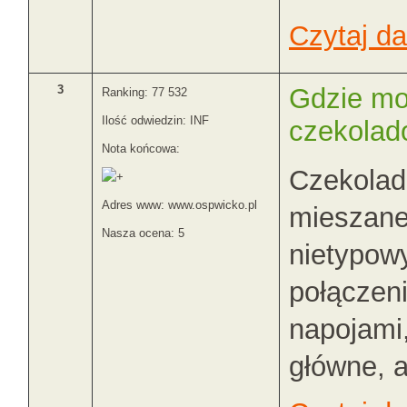
Czytaj dal
3
Gdzie mo
Ranking: 77 532
Ilość odwiedzin: INF
czekolad
Nota końcowa:
Czekolad
Adres www: www.ospwicko.pl
mieszanek
Nasza ocena: 5
nietypow
połączeni
napojami,
główne, al