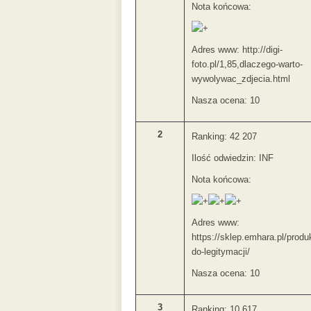
Nota końcowa:
Adres www: http://digi-
foto.pl/1,85,dlaczego-warto-
wywolywac_zdjecia.html
Nasza ocena: 10
2
Ranking: 42 207
Ilość odwiedzin: INF
Nota końcowa:
Adres www:
https://sklep.emhara.pl/produk
do-legitymacji/
Nasza ocena: 10
3
Ranking: 10 617