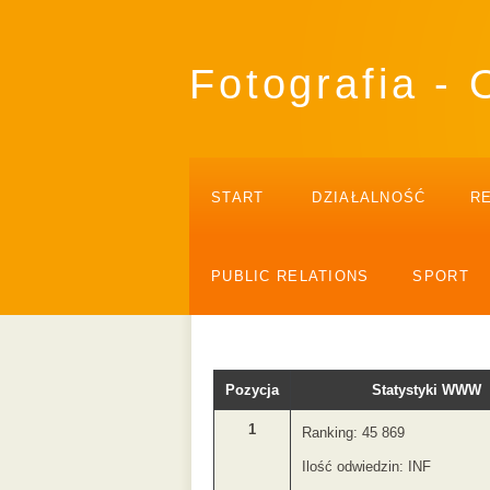
Fotografia -
START
DZIAŁALNOŚĆ
R
PUBLIC RELATIONS
SPORT
Pozycja
Statystyki WWW
1
Ranking: 45 869
Ilość odwiedzin: INF