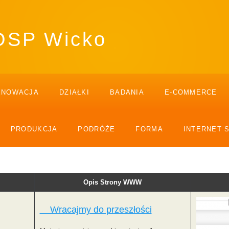
 OSP Wicko
ENOWACJA
DZIAŁKI
BADANIA
E-COMMERCE
PRODUKCJA
PODRÓŻE
FORMA
INTERNET 
Opis Strony WWW
Wracajmy do przeszłości