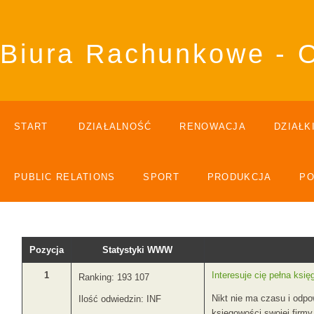
Biura Rachunkowe - 
START
DZIAŁALNOŚĆ
RENOWACJA
DZIAŁK
PUBLIC RELATIONS
SPORT
PRODUKCJA
P
Pozycja
Statystyki WWW
1
Interesuje cię pełna ks
Ranking: 193 107
Nikt nie ma czasu i odp
Ilość odwiedzin: INF
księgowości swojej firm