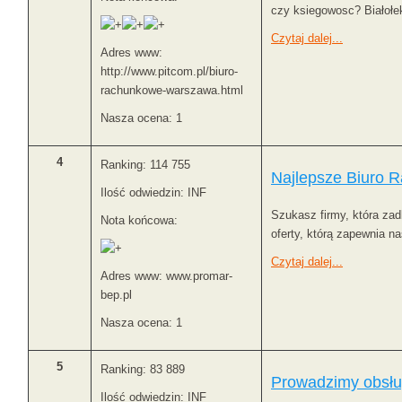
czy ksiegowosc? Białołek
Czytaj dalej...
Adres www:
http://www.pitcom.pl/biuro-
rachunkowe-warszawa.html
Nasza ocena: 1
4
Ranking: 114 755
Najlepsze Biuro 
Ilość odwiedzin: INF
Szukasz firmy, która za
Nota końcowa:
oferty, którą zapewnia n
Czytaj dalej...
Adres www: www.promar-
bep.pl
Nasza ocena: 1
5
Ranking: 83 889
Prowadzimy obsłu
Ilość odwiedzin: INF