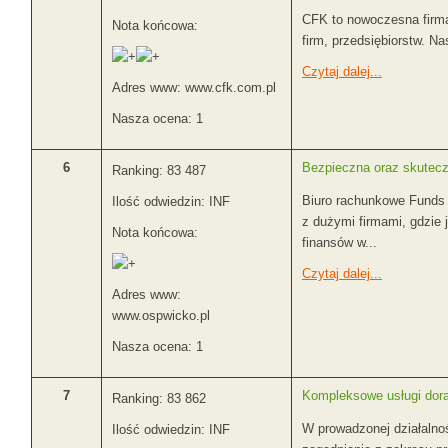
CFK to nowoczesna firma
Nota końcowa:
firm, przedsiębiorstw. Na
Czytaj dalej...
Adres www: www.cfk.com.pl
Nasza ocena: 1
6
Bezpieczna oraz skutec
Ranking: 83 487
Biuro rachunkowe Funds 
Ilość odwiedzin: INF
z dużymi firmami, gdzie
Nota końcowa:
finansów w...
Czytaj dalej...
Adres www:
www.ospwicko.pl
Nasza ocena: 1
7
Kompleksowe usługi dor
Ranking: 83 862
W prowadzonej działalno
Ilość odwiedzin: INF