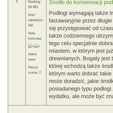
1
Środki do konserwacji pod
Ranking:
69 982
Podłogi wymagają także tr
Ilość
bezawaryjnie przez długie
odwiedzin:
INF
się przystępować od czas
Nota
także codziennego utrzym
końcowa:
tego celu specjalnie dobra
miastem, w którym jest ju
Adres
drewnianych. Bogaty jest 
www:
której wchodzą także środ
Nasza
którym warto dobrać takie 
ocena: 2
może doradzić, jakie środk
posiadanego typu podłogi.
wydatku, ale może być zn