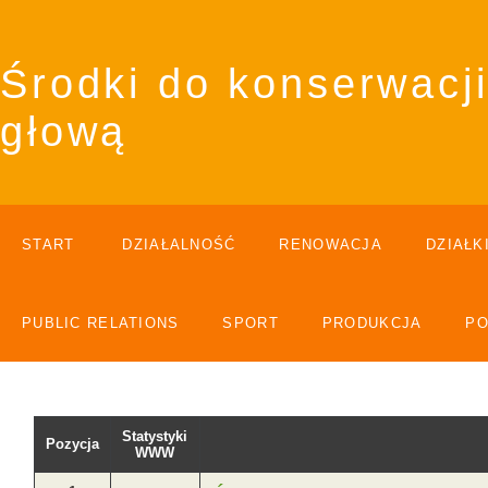
Środki do konserwacji
głową
START
DZIAŁALNOŚĆ
RENOWACJA
DZIAŁK
PUBLIC RELATIONS
SPORT
PRODUKCJA
P
Statystyki
Pozycja
WWW