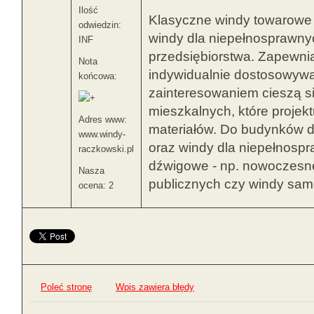
Ilość
Klasyczne windy towarowe 
odwiedzin:
windy dla niepełnosprawny
INF
przedsiębiorstwa. Zapewni
Nota
indywidualnie dostosowywa
końcowa:
zainteresowaniem cieszą s
mieszkalnych, które projek
Adres www:
materiałów. Do budynków d
www.windy-
oraz windy dla niepełnospr
raczkowski.pl
dźwigowe - np. nowoczesne
Nasza
publicznych czy windy sa
ocena: 2
Poleć stronę
Wpis zawiera błędy