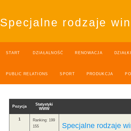
Specjalne rodzaje wi
START
DZIAŁALNOŚĆ
RENOWACJA
DZIAŁK
PUBLIC RELATIONS
SPORT
PRODUKCJA
P
Statystyki
Pozycja
WWW
1
Ranking: 199
Specjalne rodzaje w
155