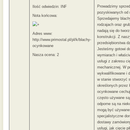
Prowadzimy sprzed
Ilość odwiedzin: INF
pozyskiwanych od 
Nota końcowa:
Sprzedajemy blach
rodzajach oraz gru
nadają się do twor
Adres www:
konstrukcji. Z nas
http://www.primostal.pl/pl/k/blachy-
przedsiębiorstwa d
ocynkowane
Jesteśmy gotowi d
Nasza ocena: 2
wymiarach i właśc
usługi z zakresu ci
mechanicznej. W pr
wykwalifikowane i 
w stanie stworzyć 
określonych przez 
ocynkowane cechuj
często używane są 
odporne są na niek
mogą być używane 
specjalistyczne do
dostawy zamówiony
usługi, jak cięcie 