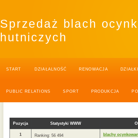
Sprzedaż blach ocynk
hutniczych
START
DZIAŁALNOŚĆ
RENOWACJA
DZIAŁK
PUBLIC RELATIONS
SPORT
PRODUKCJA
P
Pozycja
Statystyki WWW
O
1
blachy ocynkowa
Ranking: 56 494