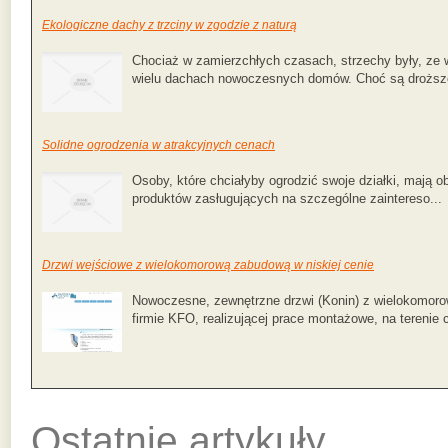
Ekologiczne dachy z trzciny w zgodzie z naturą
Chociaż w zamierzchłych czasach, strzechy były, ze
wielu dachach nowoczesnych domów. Choć są droższe 
Solidne ogrodzenia w atrakcyjnych cenach
Osoby, które chciałyby ogrodzić swoje działki, mają 
produktów zasługujących na szczególne zaintereso...
Drzwi wejściowe z wielokomorową zabudową w niskiej cenie
Nowoczesne, zewnętrzne drzwi (Konin) z wielokomoro
firmie KFO, realizującej prace montażowe, na terenie c
Ostatnie artykuły