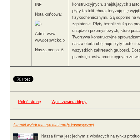
konstrukcyjnych, znajdujących zast
INF
płyty textolit charakteryzują się wy
Nota końcowa:
fizykochemicznymi. Są odporne na wy
zgniatanie. Płyty textolit służą do p
urządzeń przemysłowych, które pracu
Adres www:
Tworzywa konstrukcyjne sprowadzamy
www.ospwicko.pl
nasza oferta obejmuje płyty textolli
Nasza ocena: 6
wszystkich zakresach grubości. Dos
przedsiębiorstw produkcyjnych ze ws
Poleć stronę
Wpis zawiera błędy
Szeroki wybór maszyn dla branży kosmetycznej
Nasza firma jest jednym z wiodących na rynku produc