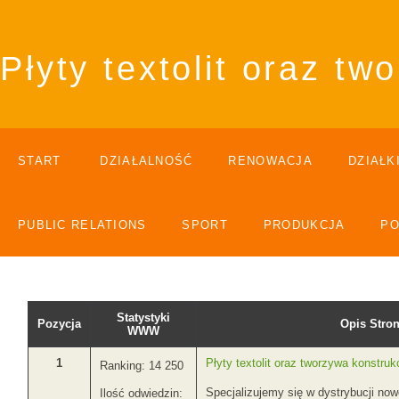
Płyty textolit oraz t
START
DZIAŁALNOŚĆ
RENOWACJA
DZIAŁK
PUBLIC RELATIONS
SPORT
PRODUKCJA
P
Statystyki
Pozycja
Opis Str
WWW
1
Płyty textolit oraz tworzywa konstruk
Ranking: 14 250
Specjalizujemy się w dystrybucji n
Ilość odwiedzin: