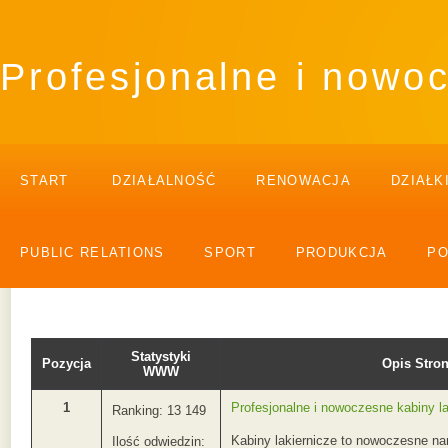
Profesjonalne i nowoc
START
DZIAŁALNOŚĆ
RENOWACJA
DZIAŁK
PUBLIC RELATIONS
SPORT
PRODUKCJA
P
Statystyki
Pozycja
Opis Str
WWW
1
Profesjonalne i nowoczesne kabiny la
Ranking: 13 149
Kabiny lakiernicze to nowoczesne na
Ilość odwiedzin: