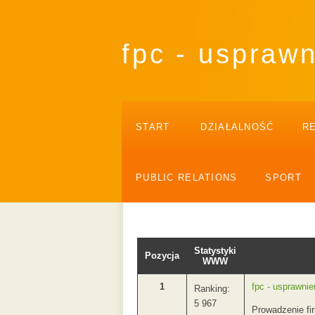
fpc - uspraw
START
DZIAŁALNOŚĆ
R
PUBLIC RELATIONS
SPORT
Statystyki
Pozycja
WWW
1
fpc - usprawnie
Ranking:
5 967
Prowadzenie fi