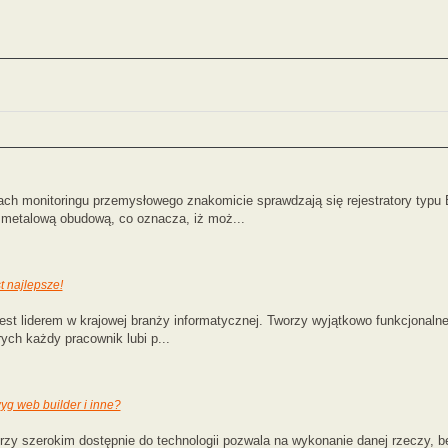
h monitoringu przemysłowego znakomicie sprawdzają się rejestratory typu
e metalową obudową, co oznacza, iż moż...
t najlepsze!
jest liderem w krajowej branży informatycznej. Tworzy wyjątkowo funkcjonaln
ych każdy pracownik lubi p...
yg web builder i inne?
rzy szerokim dostępnie do technologii pozwala na wykonanie danej rzeczy, b