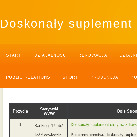
Doskonały suplement 
START
DZIAŁALNOŚĆ
RENOWACJA
DZIAŁK
PUBLIC RELATIONS
SPORT
PRODUKCJA
P
Statystyki
Pozycja
Opis Str
WWW
1
Doskonały suplement diety na zdrow
Ranking: 17 562
Polecamy państwu doskonały supleme
Ilość odwiedzin: