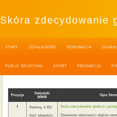
Skóra zdecydowanie g
START
DZIAŁALNOŚĆ
RENOWACJA
DZIAŁK
PUBLIC RELATIONS
SPORT
PRODUKCJA
P
Statystyki
Pozycja
Opis Str
WWW
1
Skóra zdecydowanie gładsza i jaśnie
Ranking: 6 952
Zbawiennie właściwości olejków natur
Ilość odwiedzin: