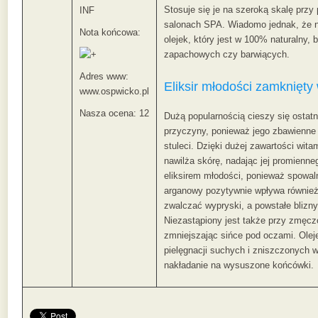
Stosuje się je na szeroką skalę przy
INF
salonach SPA. Wiadomo jednak, że n
Nota końcowa:
olejek, który jest w 100% naturalny,
zapachowych czy barwiących.
Adres www:
Eliksir młodości zamknięty
www.ospwicko.pl
Nasza ocena: 12
Dużą popularnością cieszy się ostatni
przyczyny, ponieważ jego zbawienne 
stuleci. Dzięki dużej zawartości wita
nawilża skórę, nadając jej promienn
eliksirem młodości, ponieważ spowaln
arganowy pozytywnie wpływa również
zwalczać wypryski, a powstałe blizny
Niezastąpiony jest także przy zmęc
zmniejszając sińce pod oczami. Ole
pielęgnacji suchych i zniszczonych w
nakładanie na wysuszone końcówki.