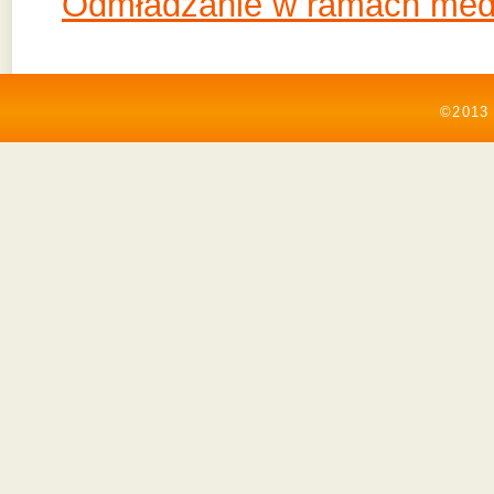
Odmładzanie w ramach medy
©2013