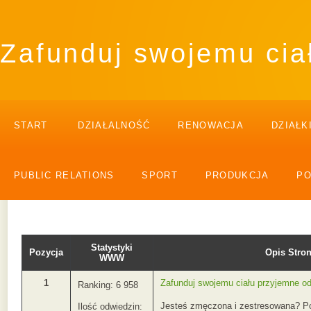
Zafunduj swojemu cia
START
DZIAŁALNOŚĆ
RENOWACJA
DZIAŁK
PUBLIC RELATIONS
SPORT
PRODUKCJA
P
Statystyki
Pozycja
Opis Str
WWW
1
Zafunduj swojemu ciału przyjemne o
Ranking: 6 958
Jesteś zmęczona i zestresowana? Po
Ilość odwiedzin: