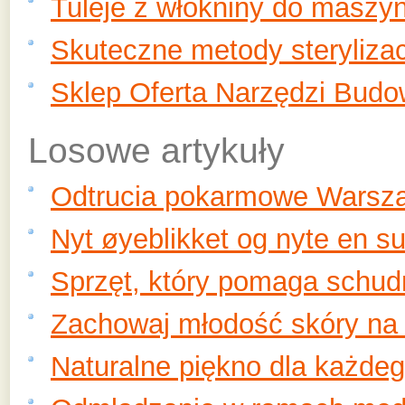
Tuleje z włókniny do maszy
Skuteczne metody sterylizac
Sklep Oferta Narzędzi Budo
Losowe artykuły
Odtrucia pokarmowe Warsz
Nyt øyeblikket og nyte en s
Sprzęt, który pomaga schudn
Zachowaj młodość skóry na d
Naturalne piękno dla każde