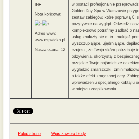
w postaci profesjonalnie przeprowa
INF
Golden Day Spa w Warszawie przygoto
Nota końcowa:
zestaw zabiegów, które poprawią Ci
pozytywnie na wygląd. Odwiedź nasz g
kompleksowo potrafimy zadbać o nas
Adres www:
usług znalazły się m.in.: makijaż pe
www.ospwicko.pl
wyszczuplające, ujędrniające, depilac
Nasza ocena: 12
czujesz, że Twoja skóra potrzebuje i
odżywienia, skorzystaj z bezpieczne
przejdzie Twoje najśmielsze oczekiw
wygładzić zmarszczki, zminimalizowa
a także efekt zmęczonej cery. Zabie
wprowadzeniu specjalnego koktajlu o
w miejscu zaaplikowania.
Poleć stronę
Wpis zawiera błędy