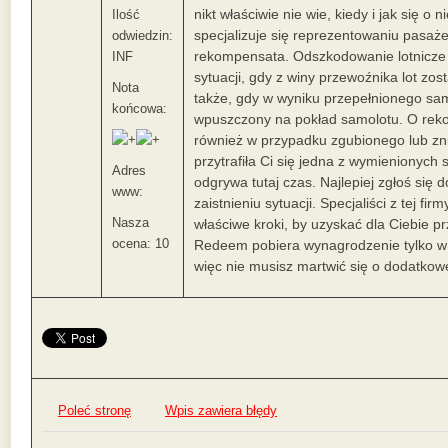
nikt właściwie nie wie, kiedy i jak się 
Ilość
specjalizuje się reprezentowaniu pasaże
odwiedzin:
rekompensata. Odszkodowanie lotnicze 
INF
sytuacji, gdy z winy przewoźnika lot zos
Nota
także, gdy w wyniku przepełnionego sam
końcowa:
wpuszczony na pokład samolotu. O rek
również w przypadku zgubionego lub zn
przytrafiła Ci się jedna z wymienionych s
Adres
odgrywa tutaj czas. Najlepiej zgłoś się
www:
zaistnieniu sytuacji. Specjaliści z tej f
Nasza
właściwe kroki, by uzyskać dla Ciebie 
ocena: 10
Redeem pobiera wynagrodzenie tylko w
więc nie musisz martwić się o dodatkow
Poleć stronę
Wpis zawiera błędy