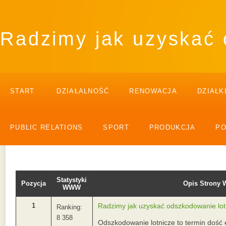
Radzimy jak uzyskać 
START
DZIAŁALNOŚĆ
RENOWACJA
DZIAŁK
PUBLIC RELATIONS
SPORT
PRODUKCJA
P
Statystyki
Pozycja
Opis Strony
WWW
1
Radzimy jak uzyskać odszkodowanie lot
Ranking:
8 358
Odszkodowanie lotnicze to termin dość