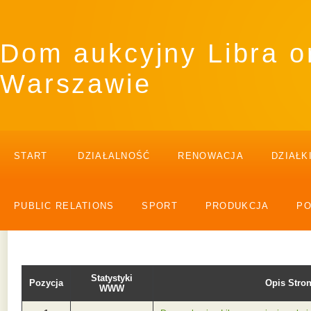
Dom aukcyjny Libra o
Warszawie
START
DZIAŁALNOŚĆ
RENOWACJA
DZIAŁK
PUBLIC RELATIONS
SPORT
PRODUKCJA
P
Statystyki
Pozycja
Opis Str
WWW