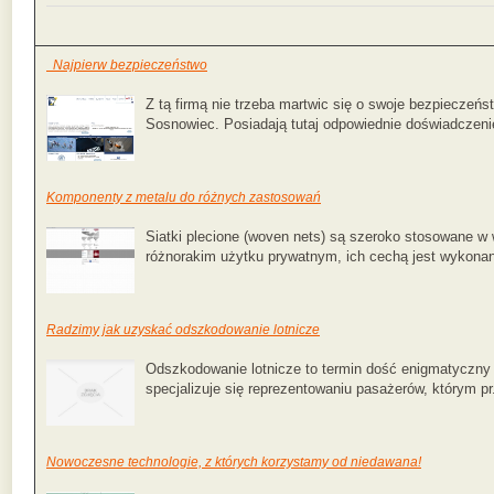
Najpierw bezpieczeństwo
Z tą firmą nie trzeba martwic się o swoje bezpieczeń
Sosnowiec. Posiadają tutaj odpowiednie doświadczenie,
Komponenty z metalu do różnych zastosowań
Siatki plecione (woven nets) są szeroko stosowane w
różnorakim użytku prywatnym, ich cechą jest wykonani
Radzimy jak uzyskać odszkodowanie lotnicze
Odszkodowanie lotnicze to termin dość enigmatyczny dl
specjalizuje się reprezentowaniu pasażerów, którym pr.
Nowoczesne technologie, z których korzystamy od niedawana!