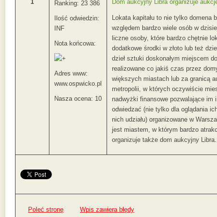
1
Dom aukcyjny Libra organizuje aukc
Ranking: 23 386
Lokata kapitału to nie tylko domena
Ilość odwiedzin:
względem bardzo wiele osób w dzisi
INF
liczne osoby, które bardzo chętnie lo
Nota końcowa:
dodatkowe środki w złoto lub też dzi
dzieł sztuki doskonałym miejscem do
realizowane co jakiś czas przez dom
Adres www:
większych miastach lub za granicą 
www.ospwicko.pl
metropolii, w których oczywiście mi
Nasza ocena: 10
nadwyżki finansowe pozwalające im i
odwiedzać (nie tylko dla oglądania ic
nich udziału) organizowane w Warsza
jest miastem, w którym bardzo atrakc
organizuje także dom aukcyjny Libra.
Poleć stronę
Wpis zawiera błędy