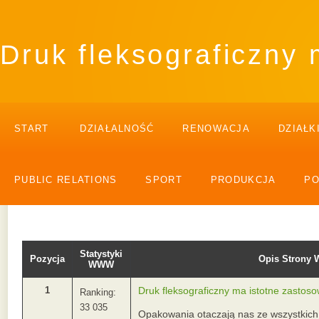
Druk fleksograficzny 
START
DZIAŁALNOŚĆ
RENOWACJA
DZIAŁK
PUBLIC RELATIONS
SPORT
PRODUKCJA
P
Statystyki
Pozycja
Opis Strony
WWW
1
Druk fleksograficzny ma istotne zastos
Ranking:
33 035
Opakowania otaczają nas ze wszystkich 