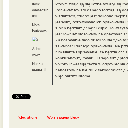
którym znajdują się liczne towary, są r
Ilość
Ponieważ towary danego rodzaju są dos
odwiedzin:
wariantach, trudno jest dokonać racjo
INF
jesteśmy porównywać ich opakowania i z
Nota
z nich będziemy chętni kupić. To wszyst
końcowa:
jest również stosowany na opakowaniach
Zastosowanie tego druku to nie tylko f
zawartości danego opakowania, ale prz
Adres
nim klienta i sprawienie, że będzie chcia
www:
konkurencyjny towar. Dlatego firmy pro
Nasza
wyroby inwestują także w odpowiednie 
ocena: 8
nanoszony na nie druk fleksograficzny. 
więc bardzo istotne.
Poleć stronę
Wpis zawiera błędy