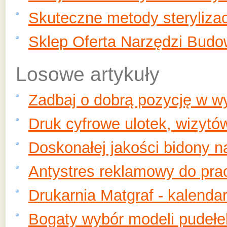
Skuteczne metody sterylizac
Sklep Oferta Narzędzi Budo
Losowe artykuły
Zadbaj o dobrą pozycję w w
Druk cyfrowe ulotek, wizyt
Doskonałej jakości bidony na
Antystres reklamowy do pra
Drukarnia Matgraf - kalendar
Bogaty wybór modeli pudełe