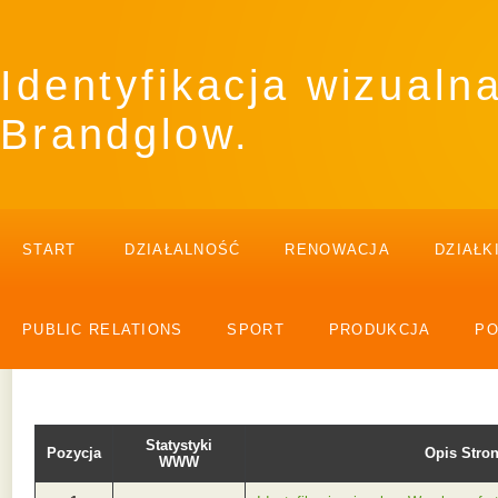
Identyfikacja wizualn
Brandglow.
START
DZIAŁALNOŚĆ
RENOWACJA
DZIAŁK
PUBLIC RELATIONS
SPORT
PRODUKCJA
P
Statystyki
Pozycja
Opis Str
WWW