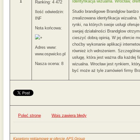
1
Identyfikacja wizualna. Wrocław, ofer
Ranking: 4 472
Studio brandigowe Brandglow bardzo p
Ilość odwiedzin:
zrealizowana identyfikacja wizualna.
INF
rynki, na których swoje usługi oferuj
Nota końcowa:
swojej działalności Brandglow otrzym
cieszyć dobrą opinią. W jej ofercie m
choćby wykonanie aplikacji interneto
Adres www:
również ich wdrożeniem. Szczególnie
www.ospwicko.pl
usługę, która jest ważna dla każdej fi
Nasza ocena: 8
wizualna. Wrocław jest rynkiem, który
być może aż tyle zamówień firmy Br
Poleć stronę
Wpis zawiera błędy
Kasetony reklamowe w ofercie APS Group