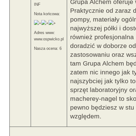
Grupa Alchem oferuje w
INF
Praktycznie od zaraz d
Nota końcowa:
pompy, materiały ogól
najwyższej półki i dos
Adres www:
również profesjonalna
www.ospwicko.pl
doradzić w doborze od
Nasza ocena: 6
zastosowaniu oraz ws
tam Grupa Alchem będz
zatem nic innego jak t
najszybciej jak tylko t
sprzęt laboratoryjny 
macherey-nagel to sko
pewno będziesz w stu
względem.