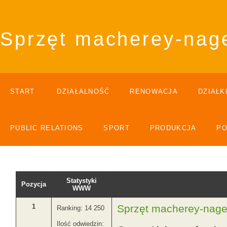
Sprzęt macherey-nag
START
DZIAŁALNOŚĆ
RENOWACJA
DZIAŁK
PUBLIC RELATIONS
SPORT
PRODUKCJA
P
Statystyki
Pozycja
WWW
1
Sprzęt macherey-nage
Ranking: 14 250
Ilość odwiedzin: