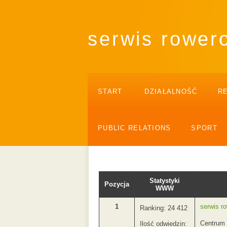
serwis rower
START
DZIAŁALNOŚĆ
R
PUBLIC RELATIONS
SPORT
Statystyki
Pozycja
WWW
1
serwis r
Ranking: 24 412
Centrum 
Ilość odwiedzin: