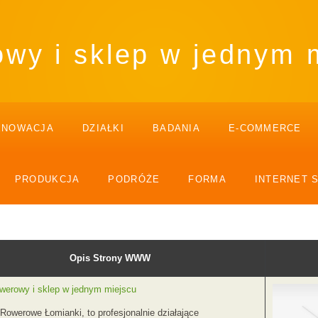
owy i sklep w jednym 
ENOWACJA
DZIAŁKI
BADANIA
E-COMMERCE
PRODUKCJA
PODRÓŻE
FORMA
INTERNET 
Opis Strony WWW
owerowy i sklep w jednym miejscu
Rowerowe Łomianki, to profesjonalnie działające