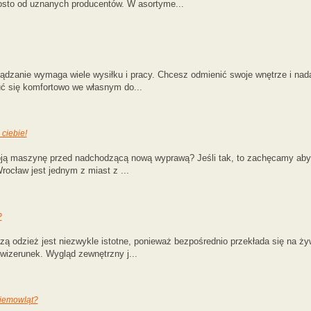
osto od uznanych producentów. W asortyme...
ądzanie wymaga wiele wysiłku i pracy. Chcesz odmienić swoje wnętrze i nad
uć się komfortowo we własnym do...
ciebie!
ą maszynę przed nadchodzącą nową wyprawą? Jeśli tak, to zachęcamy abyś o
ocław jest jednym z miast z ...
?
zą odzież jest niezwykle istotne, ponieważ bezpośrednio przekłada się na ż
wizerunek. Wygląd zewnętrzny j...
niemowląt?