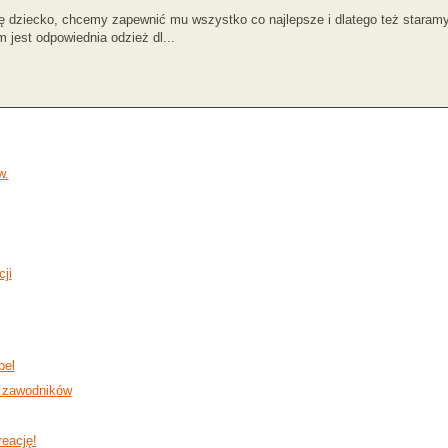
ię dziecko, chcemy zapewnić mu wszystko co najlepsze i dlatego też staramy
jest odpowiednia odzież dl...
w.
ji
bel
i zawodników
reację!