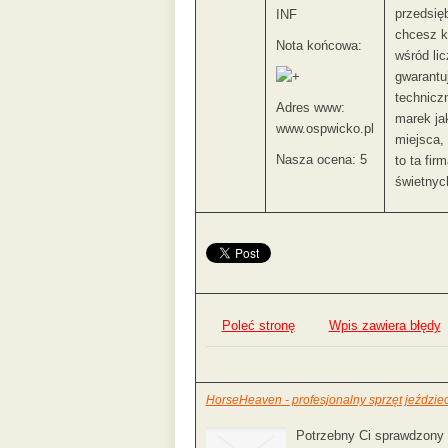
przedsięb
INF
chcesz ku
Nota końcowa:
wśród lic
gwarantuj
technicz
Adres www:
marek ja
www.ospwicko.pl
miejsca, 
Nasza ocena: 5
to ta fir
świetnyc
Poleć stronę
Wpis zawiera błędy
HorseHeaven - profesjonalny sprzęt jeździec
Potrzebny Ci sprawdzony 