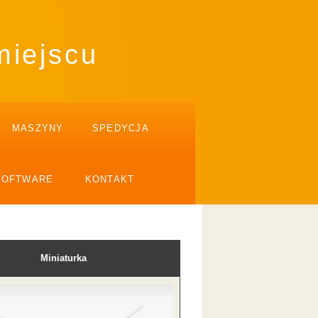
miejscu
MASZYNY
SPEDYCJA
SOFTWARE
KONTAKT
Miniaturka