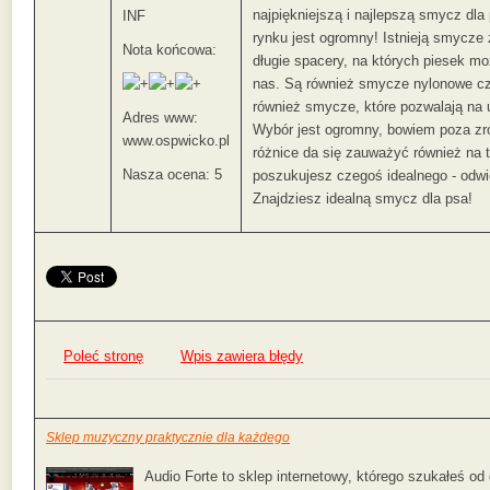
najpiękniejszą i najlepszą smycz dl
INF
rynku jest ogromny! Istnieją smycze 
Nota końcowa:
długie spacery, na których piesek m
nas. Są również smycze nylonowe c
również smycze, które pozwalają na u
Adres www:
Wybór jest ogromny, bowiem poza z
www.ospwicko.pl
różnice da się zauważyć również na t
Nasza ocena: 5
poszukujesz czegoś idealnego - odwi
Znajdziesz idealną smycz dla psa!
Poleć stronę
Wpis zawiera błędy
Sklep muzyczny praktycznie dla każdego
Audio Forte to sklep internetowy, którego szukałeś o