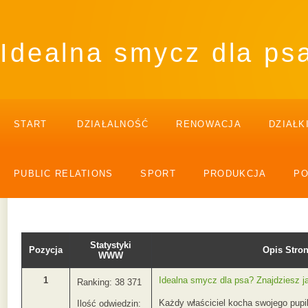
Idealna smycz dla psa
START
DZIAŁALNOŚĆ
RENOWACJA
DZIAŁK
PUBLIC RELATIONS
SPORT
PRODUKCJA
P
Statystyki
Pozycja
Opis Str
WWW
1
Idealna smycz dla psa? Znajdziesz ją
Ranking: 38 371
Każdy właściciel kocha swojego pupi
Ilość odwiedzin: