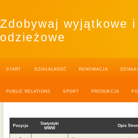
Zdobywaj wyjątkowe i
odzieżowe
START
DZIAŁALNOŚĆ
RENOWACJA
DZIAŁK
PUBLIC RELATIONS
SPORT
PRODUKCJA
P
Statystyki
Pozycja
Opis Str
WWW