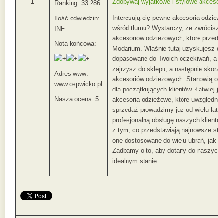
1
Zdobywaj wyjątkowe i stylowe akces
Ranking: 33 286
Interesują cię pewne akcesoria odzi
Ilość odwiedzin:
wśród tłumu? Wystarczy, że zwrócis
INF
akcesoriów odzieżowych, które przed
Nota końcowa:
Modarium. Właśnie tutaj uzyskujesz 
dopasowane do Twoich oczekiwań, a 
zajrzysz do sklepu, a następnie skor
Adres www:
akcesoriów odzieżowych. Stanowią on
www.ospwicko.pl
dla początkujących klientów. Łatwiej
Nasza ocena: 5
akcesoria odzieżowe, które uwzględn
sprzedaż prowadzimy już od wielu lat
profesjonalną obsługę naszych klien
z tym, co przedstawiają najnowsze s
one dostosowane do wielu ubrań, jak 
Zadbamy o to, aby dotarły do naszych
idealnym stanie.