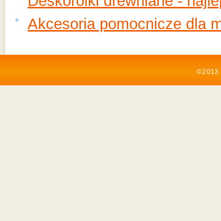
Deskorolki drewniane - najl
Akcesoria pomocnicze dla ma
©2013