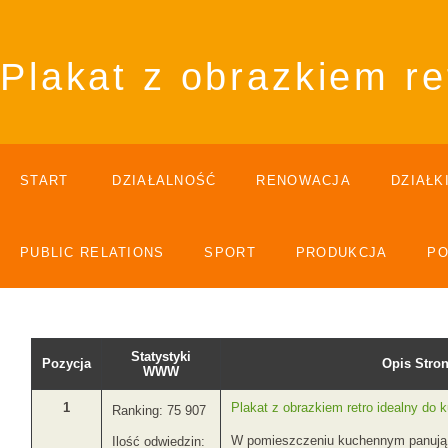
Plakat z obrazkiem re
START
DZIAŁALNOŚĆ
RENOWACJA
DZIAŁK
PUBLIC RELATIONS
SPORT
PRODUKCJA
P
Statystyki
Pozycja
Opis Str
WWW
1
Plakat z obrazkiem retro idealny do 
Ranking: 75 907
W pomieszczeniu kuchennym panują t
Ilość odwiedzin: