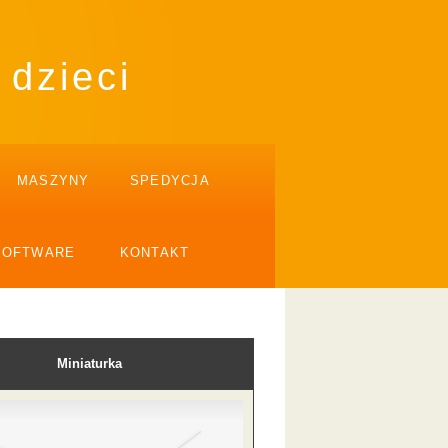
 dzieci
MASZYNY
SPEDYCJA
SOFTWARE
KONTAKT
Miniaturka