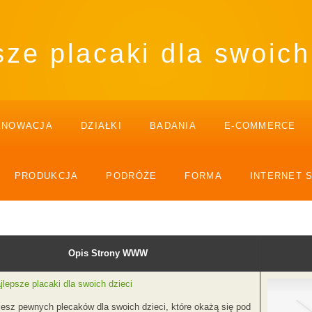
ze placaki dla swoich
ENOWACJA
DZIAŁKI
BADANIA
E-COMMERCE
PRODUKCJA
PODRÓŻE
FORMA
INTERNET 
Opis Strony WWW
lepsze placaki dla swoich dzieci
esz pewnych plecaków dla swoich dzieci, które okażą się pod