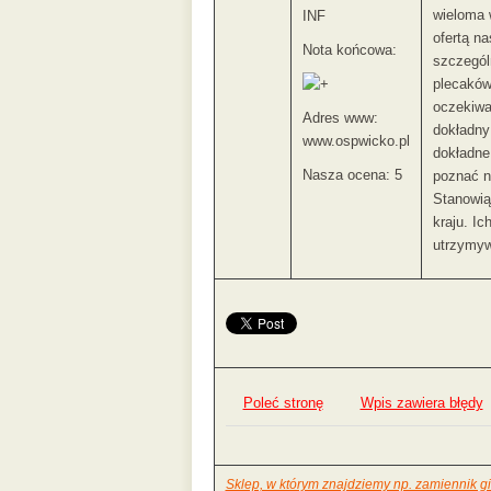
wieloma 
INF
ofertą na
Nota końcowa:
szczegól
plecaków
oczekiwa
Adres www:
dokładny 
www.ospwicko.pl
dokładne
Nasza ocena: 5
poznać no
Stanowią
kraju. Ic
utrzymyw
Poleć stronę
Wpis zawiera błędy
Sklep, w którym znajdziemy np. zamiennik 