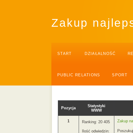
Zakup najleps
START
DZIAŁALNOŚĆ
R
PUBLIC RELATIONS
SPORT
Statystyki
Pozycja
WWW
1
Zakup naj
Ranking: 20 405
Poszukuj
Ilość odwiedzin: