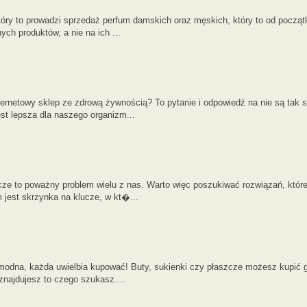
ry to prowadzi sprzedaż perfum damskich oraz męskich, który to od początk
ch produktów, a nie na ich ...
ternetowy sklep ze zdrową żywnością? To pytanie i odpowiedź na nie są tak 
t lepsza dla naszego organizm...
cze to poważny problem wielu z nas. Warto więc poszukiwać rozwiązań, kt
jest skrzynka na klucze, w kt�...
modna, każda uwielbia kupować! Buty, sukienki czy płaszcze możesz kupić g
i znajdujesz to czego szukasz....