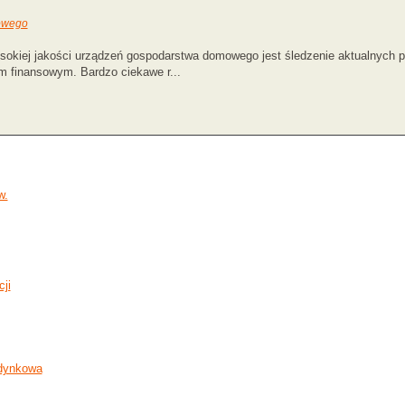
mowego
okiej jakości urządzeń gospodarstwa domowego jest śledzenie aktualnych pr
m finansowym. Bardzo ciekawe r...
w.
ji
udynkowa