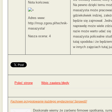
Nota końcowa:
Na pewno dzięki temu możn
masażysta może pracować 
gdziekolwiek indziej, zale
Adres www:
będzie się zajmował. Jedna
http://msp.zgora.pl/technik-
naprawdę może wiele zdzia
masazysta/
razie może warto udać się 
Nasza ocena: 4
masażysta policealne stud
tutaj spodoba i że będzie
w innych zajęciach tutaj ju
Poleć stronę
Wpis zawiera błędy
Fachowe przygotowanie każdego wydarzenia! Sprawdź!
Doskonale wiemy że zarówno firmowe spotkania, sym