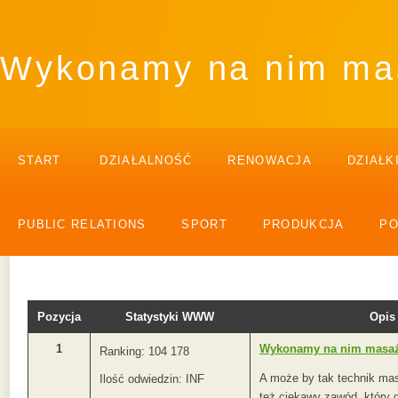
Wykonamy na nim ma
START
DZIAŁALNOŚĆ
RENOWACJA
DZIAŁK
PUBLIC RELATIONS
SPORT
PRODUKCJA
P
Pozycja
Statystyki WWW
Opis
1
Wykonamy na nim masa
Ranking: 104 178
A może by tak technik mas
Ilość odwiedzin: INF
też ciekawy zawód, który 