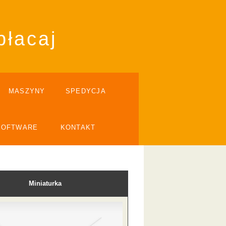
płacaj
MASZYNY
SPEDYCJA
SOFTWARE
KONTAKT
Miniaturka