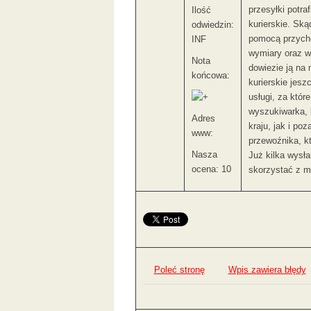
przesyłki potra
Ilość
kurierskie. Ską
odwiedzin:
pomocą przychod
INF
wymiary oraz w
Nota
dowiezie ją na 
końcowa:
kurierskie jesz
usługi, za któr
wyszukiwarka, 
Adres
kraju, jak i po
www:
przewoźnika, kt
Nasza
Już kilka wysł
ocena: 10
skorzystać z m
Poleć stronę
Wpis zawiera błędy