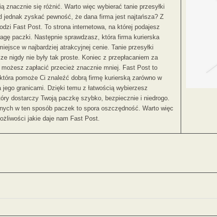
fią znacznie się różnić. Warto więc wybierać tanie przesyłki
d jednak zyskać pewność, że dana firma jest najtańsza? Z
zi Fast Post. To strona internetowa, na której podajesz
agę paczki. Następnie sprawdzasz, która firma kurierska
miejsce w najbardziej atrakcyjnej cenie. Tanie przesyłki
cze nigdy nie były tak proste. Koniec z przepłacaniem za
e możesz zapłacić przecież znacznie mniej. Fast Post to
która pomoże Ci znaleźć dobrą firmę kurierską zarówno w
za jego granicami. Dzięki temu z łatwością wybierzesz
óry dostarczy Twoją paczkę szybko, bezpiecznie i niedrogo.
anych w ten sposób paczek to spora oszczędność. Warto więc
ożliwości jakie daje nam Fast Post.