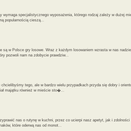
 wymaga specjalistycznego wyposażenia, którego rodzaj zależy w dużej mie
ną popularnością cieszą...
ne są w Polsce gry losowe. Wraz z każdym losowaniem wzrasta w nas nadzieja
óry pozwoli nam na zdobycie prawdziw...
chcielibyśmy tego, ale w bardzo wielu przypadkach przyda się dobry i orien
ał majątku również w mieście sto�...
prawić nas o rutynę w kuchni, przez co ucierpi nasz apetyt, jak i zdolności 
aków, które oderwą nas od monot...