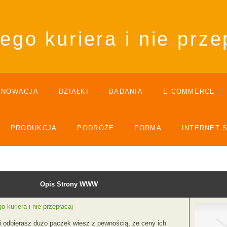
ego kuriera i nie prze
ENOWACJA
DZIAŁKI
BADANIA
E-COMMERCE
PRODUKCJA
PODRÓŻE
FORMA
INTERNET 
Opis Strony WWW
o kuriera i nie przepłacaj
 i odbierasz dużo paczek wiesz z pewnością, że ceny ich