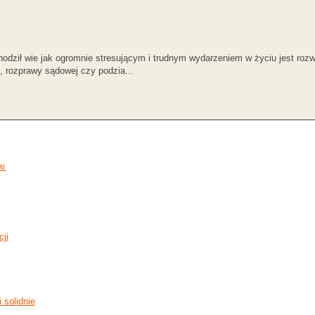
hodził wie jak ogromnie stresującym i trudnym wydarzeniem w życiu jest rozw
, rozprawy sądowej czy podzia...
w.
ji
 solidnie