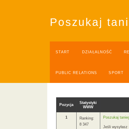
Poszukaj tani
START
DZIAŁALNOŚĆ
R
PUBLIC RELATIONS
SPORT
Statystyki
Pozycja
WWW
1
Poszukaj tanieg
Ranking:
8 347
Jeśli wysyłasz