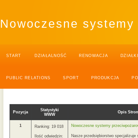
Nowoczesne systemy 
START
DZIAŁALNOŚĆ
RENOWACJA
DZIAŁK
PUBLIC RELATIONS
SPORT
PRODUKCJA
P
Statystyki
Pozycja
Opis Str
WWW
1
Nowoczesne systemy przeciwpożarow
Ranking: 19 018
Nasze przedsiębiorstwo specjalizuje 
Ilość odwiedzin: