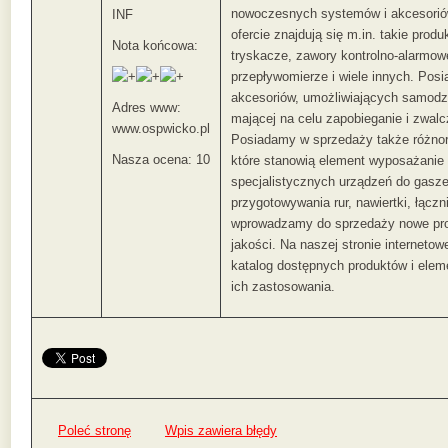
nowoczesnych systemów i akcesorió
INF
ofercie znajdują się m.in. takie prod
Nota końcowa:
tryskacze, zawory kontrolno-alarmowe
przepływomierze i wiele innych. Po
akcesoriów, umożliwiających samodzi
Adres www:
mającej na celu zapobieganie i zwal
www.ospwicko.pl
Posiadamy w sprzedaży także różnor
Nasza ocena: 10
które stanowią element wyposażanie
specjalistycznych urządzeń do gasze
przygotowywania rur, nawiertki, łączni
wprowadzamy do sprzedaży nowe prod
jakości. Na naszej stronie internetow
katalog dostępnych produktów i ele
ich zastosowania.
Poleć stronę
Wpis zawiera błędy