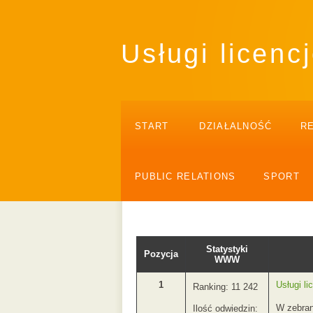
Usługi licen
START
DZIAŁALNOŚĆ
R
PUBLIC RELATIONS
SPORT
Statystyki
Pozycja
WWW
1
Usługi l
Ranking: 11 242
W zebran
Ilość odwiedzin: