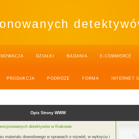
cjonowanych detektyw
ENOWACJA
DZIAŁKI
BADANIA
E-COMMERCE
PRODUKCJA
PODRÓŻE
FORMA
INTERNET 
Opis Strony WWW
icencjonowanych detektywów w Krakowie
iu materiału dowodowego w sprawach o rozwód, w wykryciu i