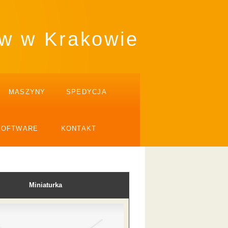
ów w Krakowie
MASZYNY
SPEDYCJA
SOFTWARE
KONTAKT
Miniaturka