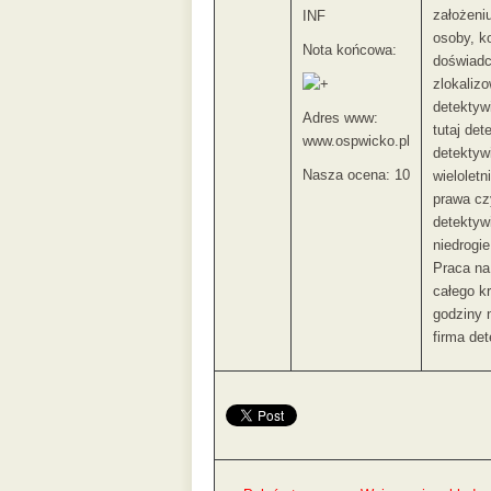
założeni
INF
osoby, k
Nota końcowa:
doświadc
zlokaliz
detektyw
Adres www:
tutaj det
www.ospwicko.pl
detektyw
Nasza ocena: 10
wielolet
prawa cz
detektyw
niedrogi
Praca na
całego kr
godziny 
firma de