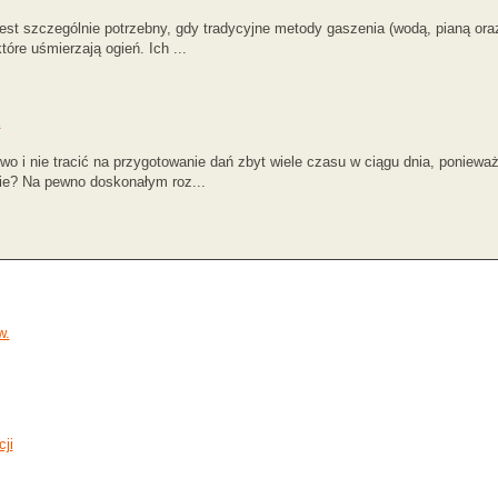
t szczególnie potrzebny, gdy tradycyjne metody gaszenia (wodą, pianą oraz
óre uśmierzają ogień. Ich ...
a
o i nie tracić na przygotowanie dań zbyt wiele czasu w ciągu dnia, ponieważ 
ie? Na pewno doskonałym roz...
w.
ji