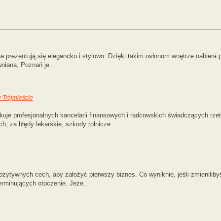
prezentują się elegancko i stylowo. Dzięki takim osłonom wnętrze nabiera prz
wniana, Poznań je...
Trójmieście
kuje profesjonalnych kancelarii finansowych i radcowskich świadczących rz
 za błędy lekarskie, szkody rolnicze ...
zytywnych cech, aby założyć pierwszy biznes. Co wyniknie, jeśli zmienilib
minujących otoczenie. Jeże...