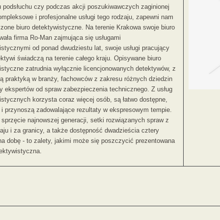
u podsłuchu czy podczas akcji poszukiwawczych zaginionej
ompleksowe i profesjonalne usługi tego rodzaju, zapewni nam
zone biuro detektywistyczne. Na terenie Krakowa swoje biuro
owała firma Ro-Man zajmująca się usługami
istycznymi od ponad dwudziestu lat, swoje usługi pracujący
ektywi świadczą na terenie całego kraju. Opisywane biuro
istyczne zatrudnia wyłącznie licencjonowanych detektywów, z
nią praktyką w branży, fachowców z zakresu różnych dziedzin
y ekspertów od spraw zabezpieczenia technicznego. Z usług
istycznych korzysta coraz więcej osób, są łatwo dostępne,
e i przynoszą zadowalające rezultaty w ekspresowym tempie.
 sprzęcie najnowszej generacji, setki rozwiązanych spraw z
aju i za granicy, a także dostępność dwadzieścia cztery
na dobę - to zalety, jakimi może się poszczycić prezentowana
tektywistyczna.