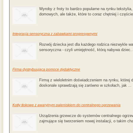
Wyroby z froty to bardzo popularne na rynku tekstyli
domowych, ale także, które to coraz chętniej i częście
Integracja sensoryczna z zabawkami progresywnymi
Rozwój dziecka jest dla każdego rodzica niezwykle wa
sensoryczna - czyli umiejętność, którą nabywa dziec..
Firma dystrybuująca pomoce dydaktyczne
Firmą z wieloletnim doświadczeniem na rynku, której 
doskonale sprawdzają się zarówno w szkołach, jak ...
Kotły tłokowe z awaryjnym paleniskiem do centralnego ogrzewania
Urządzenia grzewcze do systemów centralnego ogrze
zajmujące się tworzeniem nowej instalacji, o takim cha