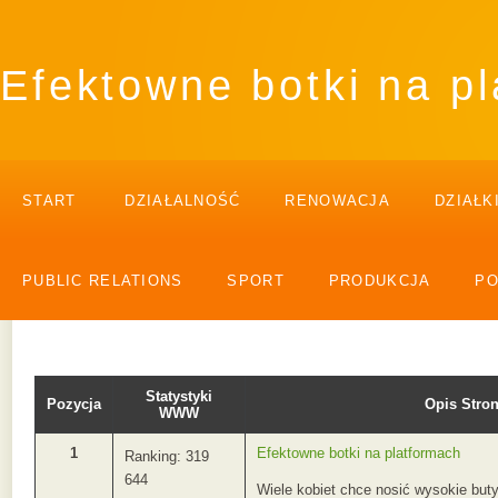
Efektowne botki na p
START
DZIAŁALNOŚĆ
RENOWACJA
DZIAŁK
PUBLIC RELATIONS
SPORT
PRODUKCJA
P
Statystyki
Pozycja
Opis Str
WWW
1
Efektowne botki na platformach
Ranking: 319
644
Wiele kobiet chce nosić wysokie buty