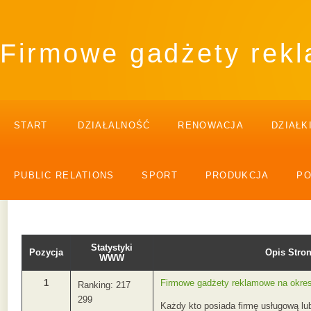
Firmowe gadżety rekl
START
DZIAŁALNOŚĆ
RENOWACJA
DZIAŁK
PUBLIC RELATIONS
SPORT
PRODUKCJA
P
Statystyki
Pozycja
Opis Str
WWW
1
Firmowe gadżety reklamowe na okres 
Ranking: 217
299
Każdy kto posiada firmę usługową lu