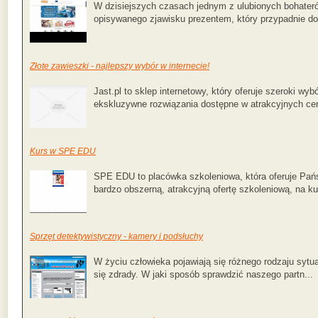
W dzisiejszych czasach jednym z ulubionych bohaterów
opisywanego zjawisku prezentem, który przypadnie do 
Złote zawieszki - najlepszy wybór w internecie!
Jast.pl to sklep internetowy, który oferuje szeroki w
ekskluzywne rozwiązania dostępne w atrakcyjnych cen
Kurs w SPE EDU
SPE EDU to placówka szkoleniowa, która oferuje Pańs
bardzo obszerną, atrakcyjną ofertę szkoleniową, na kur
Sprzęt detektywistyczny - kamery i podsłuchy
W życiu człowieka pojawiają się różnego rodzaju sytu
się zdrady. W jaki sposób sprawdzić naszego partn...