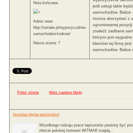
Nota końcowa:
jeśli usługi takie bę
samochodów. Balice -
można skorzystać z u
Adres www:
ugruntowanej pozycji
http://senala.pl/wypozyczalnia-
znaleźć zadbane sam
samochodow-krakow/
którymi jest wygodne
Nasza ocena: 7
klientów tej firmy jes
samochodów. Balice n
Poleć stronę
Wpis zawiera błędy
Sprzedaż klejów tapicerskich
Wszelkiego rodzaju prace tapicerskie powinny być pr
ofercie polskiej hurtowni WITMAR znajdą...