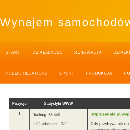
Wynajem samochodów 
START
DZIAŁALNOŚĆ
RENOWACJA
DZIAŁK
PUBLIC RELATIONS
SPORT
PRODUKCJA
P
Pozycja
Statystyki WWW
1
http://senala.pl/w
Ranking: 36 446
Gdy przybywa się do 
Ilość odwiedzin: INF
wypożyczenie samocho