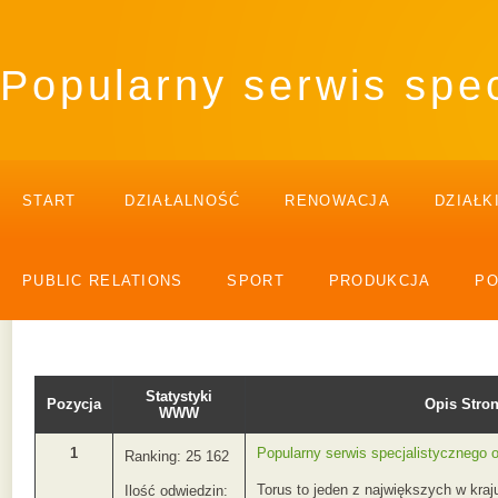
Popularny serwis spe
START
DZIAŁALNOŚĆ
RENOWACJA
DZIAŁK
PUBLIC RELATIONS
SPORT
PRODUKCJA
P
Statystyki
Pozycja
Opis Str
WWW
1
Popularny serwis specjalistycznego 
Ranking: 25 162
Torus to jeden z największych w kra
Ilość odwiedzin: