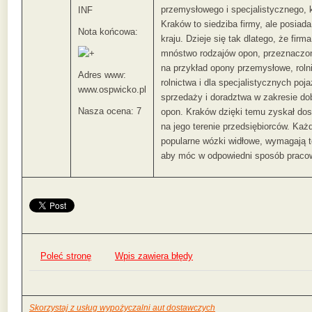
przemysłowego i specjalistycznego, 
INF
Kraków to siedziba firmy, ale posiada
Nota końcowa:
kraju. Dzieje się tak dlatego, że firm
mnóstwo rodzajów opon, przeznaczo
na przykład opony przemysłowe, roln
Adres www:
rolnictwa i dla specjalistycznych p
www.ospwicko.pl
sprzedaży i doradztwa w zakresie dob
Nasza ocena: 7
opon. Kraków dzięki temu zyskał dos
na jego terenie przedsiębiorców. Ka
popularne wózki widłowe, wymagają 
aby móc w odpowiedni sposób praco
Poleć stronę
Wpis zawiera błędy
Skorzystaj z usług wypożyczalni aut dostawczych