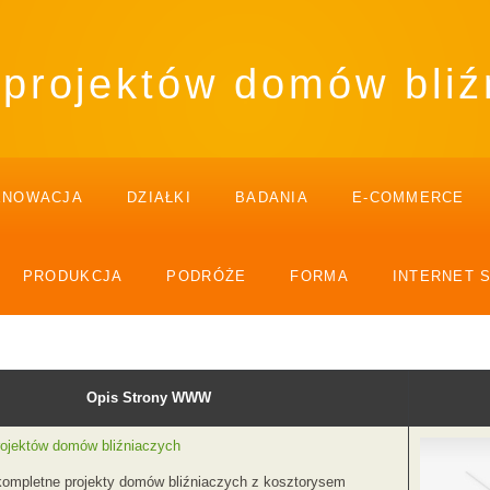
 projektów domów bliź
ENOWACJA
DZIAŁKI
BADANIA
E-COMMERCE
PRODUKCJA
PODRÓŻE
FORMA
INTERNET 
Opis Strony WWW
rojektów domów bliźniaczych
ompletne projekty domów bliźniaczych z kosztorysem