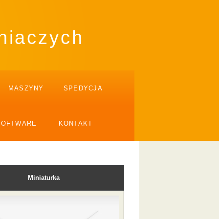
niaczych
MASZYNY
SPEDYCJA
SOFTWARE
KONTAKT
Miniaturka