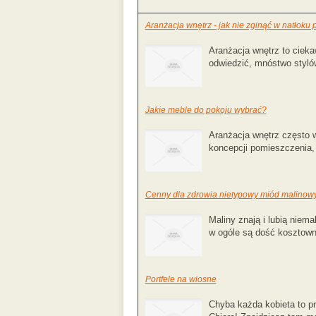
Aranżacja wnętrz - jak nie zginąć w natłoku 
Aranżacja wnętrz to cieka
odwiedzić, mnóstwo styló
Jakie meble do pokoju wybrać?
Aranżacja wnętrz często w
koncepcji pomieszczenia,
Cenny dla zdrowia nietypowy miód malinow
Maliny znają i lubią niem
w ogóle są dość kosztowne,
Portfele na wiosne
Chyba każda kobieta to p