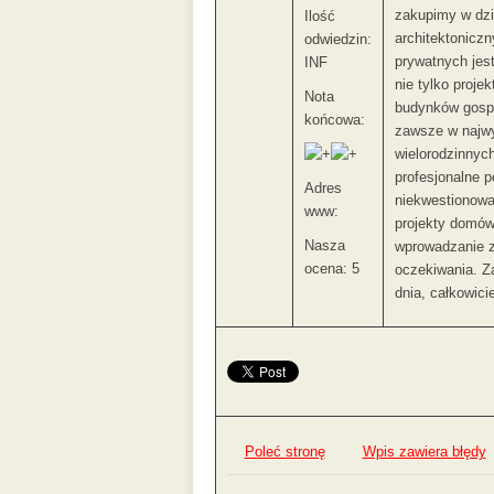
zakupimy w dzi
Ilość
architektoniczn
odwiedzin:
prywatnych jest
INF
nie tylko proje
Nota
budynków gosp
końcowa:
zawsze w najwy
wielorodzinnyc
profesjonalne p
Adres
niekwestionowan
www:
projekty domów
Nasza
wprowadzanie z
ocena: 5
oczekiwania. Za
dnia, całkowici
Poleć stronę
Wpis zawiera błędy