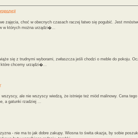
propozycji
we zajęcia, choć w obecnych czasach raczej łatwo się pogubić. Jest mnóstwo
w w których można urządzi�...
iąże się z trudnymi wyborami, zwłaszcza jeśli chodzi o meble do pokoju. Ocz
 które chcemy urządzi�...
y
al wszyscy, ale nie wszyscy wiedzą, że istnieje też miód malinowy. Cena tego
 a gatunki rzadziej ...
rzyzna - nie ma to jak dobre zakupy. Wiosna to świta okazja, by sobie pos