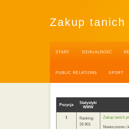
Zakup tanich
START
DZIAŁALNOŚĆ
R
PUBLIC RELATIONS
SPORT
Statystyki
Pozycja
WWW
1
Zakup tanich p
Ranking:
29 901
Nowoczesne i k