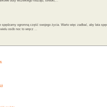
rkowe buty wszelkiego rodzaju, torebki,...
zie spędzamy ogromną część swojego życia. Warto więc zadbać, aby lata sp
 wielu osób noc to wręcz ...
w.
ji