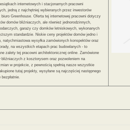
esiątkach internetowych i stacjonarnych pracowni
ych, jedną z najchętniej wybieranych przez inwestorów
 biuro Greenhouse. Oferta tej internetowej pracowni dotyczy
któw domów bliźniaczych, ale również jednorodzinnych,
odarczych, garaży czy domków letniskowych, wykonanych
ższym standardzie. Niskie ceny projektów domów jedno i
h, natychmiastowa wysyłka zamówionych konspektów oraz
orady, na wszystkich etapach prac budowlanych - to
e zalety tej pracowni architektonicznej online. Zamówione
 bliźniaczych z kosztorysem oraz pozwoleniem na
mian w projekcie, z pewnością spełnią nasze wszystkie
kupione tutaj projekty, wysyłane są najczęściej następnego
e bezpłatnie.