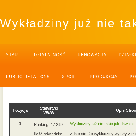
Wykładziny już nie ta
START
DZIAŁALNOŚĆ
RENOWACJA
DZIAŁK
PUBLIC RELATIONS
SPORT
PRODUKCJA
P
Statystyki
Pozycja
Opis Str
WWW
1
Wykładziny już nie takie jak dawniej
Ranking: 17 299
Zdaje się, że wykładziny wyszły z m
Ilość odwiedzin: