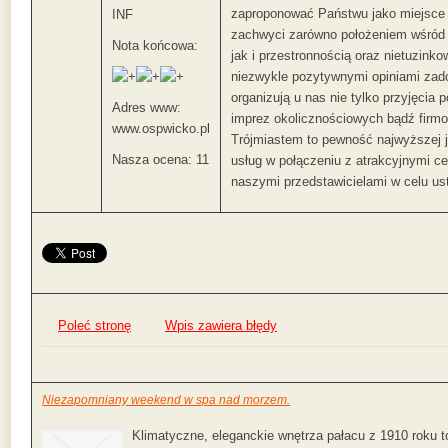
zaproponować Państwu jako miejsce 
INF
zachwyci zarówno położeniem wśród p
Nota końcowa:
jak i przestronnością oraz nietuzin
niezwykle pozytywnymi opiniami zad
organizują u nas nie tylko przyjęcia 
Adres www:
imprez okolicznościowych bądź firm
www.ospwicko.pl
Trójmiastem to pewność najwyższej 
Nasza ocena: 11
usług w połączeniu z atrakcyjnymi 
naszymi przedstawicielami w celu us
Poleć stronę
Wpis zawiera błędy
Niezapomniany weekend w spa nad morzem.
Klimatyczne, eleganckie wnętrza pałacu z 1910 roku 