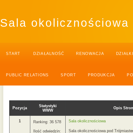
Sala okolicznościowa
START
DZIAŁALNOŚĆ
RENOWACJA
DZIAŁK
PUBLIC RELATIONS
SPORT
PRODUKCJA
P
Statystyki
Pozycja
Opis Str
WWW
1
Sala okolicznościowa
Ranking: 36 578
Sala okolicznościowa pod Trójmiast
Ilość odwiedzin: