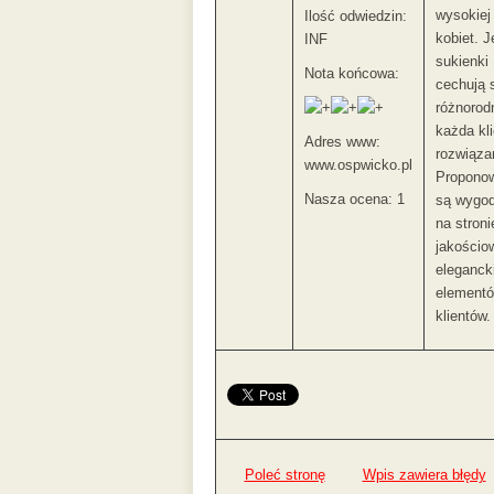
wysokiej
Ilość odwiedzin:
kobiet. 
INF
sukienki
Nota końcowa:
cechują 
różnorod
każda kl
Adres www:
rozwiąza
www.ospwicko.pl
Proponow
Nasza ocena: 1
są wygod
na stron
jakościo
eleganck
elementó
klientów.
Poleć stronę
Wpis zawiera błędy