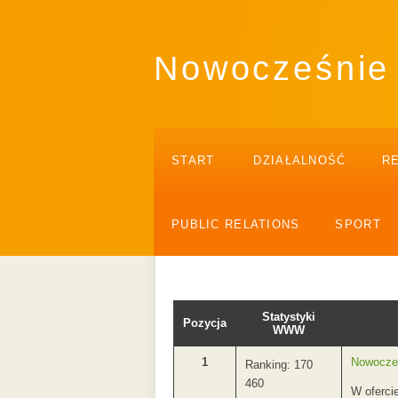
Nowocześnie 
START
DZIAŁALNOŚĆ
R
PUBLIC RELATIONS
SPORT
Statystyki
Pozycja
WWW
1
Nowocześ
Ranking: 170
460
W oferci