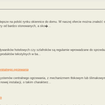
lepsze na polski rynku okiennice do domu. W naszej ofercie można znaleźć s
zy od bardzo stonowanych, a sko�...
dywaników hotelowych czy szlafroków są regularnie wprowadzane do sprzeda
 produktów tekstylnych w ba...
centralnego ogrzewania
systemów centralnego ogrzewania, z mechanizmem tłokowym lub ślimakowym
owej instalacji, o takim charakterz...
ch