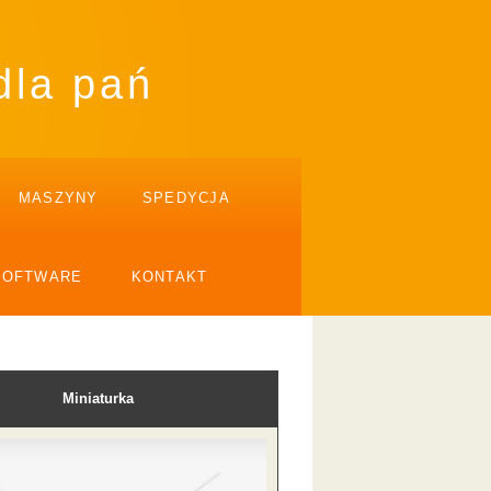
dla pań
MASZYNY
SPEDYCJA
SOFTWARE
KONTAKT
Miniaturka