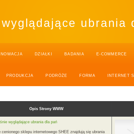
wyglądające ubrania 
ENOWACJA
DZIAŁKI
BADANIA
E-COMMERCE
PRODUKCJA
PODRÓŻE
FORMA
INTERNET 
Opis Strony WWW
nie wyglądające ubrania dla pań
e cenionego sklepu internetowego SHEE znajdują się ubrania