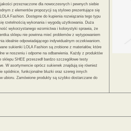
 jakości przeznaczone dla nowoczesnych i pewnych siebie
Jednym z elementów propozycji są stylowo prezentujące się
 LOLA Fashion. Dostępne do kupienia rozwiązania tego typu
się rzetelnością wykonania i wygodą użytkowania. Duża
ność wykorzystanego wzornictwa i kolorystyki sprawia, że
ientka sklepu nie powinna mieć problemów z wytypowaniem
nia idealnie odpowiadającego indywidualnym oczekiwaniom.
ane sukienki LOLA Fashion są zrobione z materiałów, które
ne w noszeniu i odporne na odbarwienia. Każdy z produktów
ie sklepu SHEE przeszedł bardzo szczegółowe testy
we. W asortymencie oprócz sukienek znajdują się również
ie spódnice, funkcjonalne bluzki oraz szereg innych
w ubioru. Zamówione produkty są szybko dostarczane do